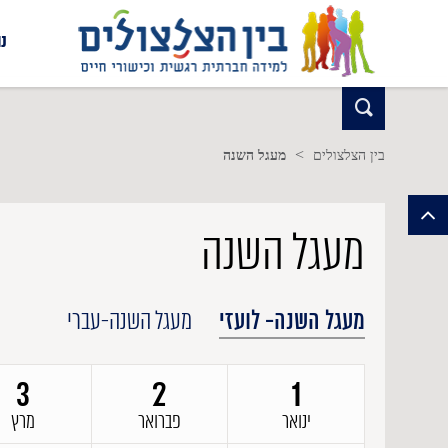
נ
>
בין הצלצולים
מעגל השנה
מעגל השנה
מעגל השנה-עברי
מעגל השנה- לועזי
3
3
2
2
1
1
ינואר
תשרי
חשוון
פברואר
מרץ
כסלו