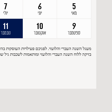
7
7
6
6
5
5
מאי
שבט
יוני
אדר
יולי
ניסן
11
11
10
10
9
9
סיון
ספטמבר
תמוז
אוקטובר
אב
נובמבר
מעגל השנה העברי והלועזי. לפניכם פעילויות העוסקות בהי
בזיקה ללוח השנה העברי והלועזי ומותאמות לשכבות גיל שונ