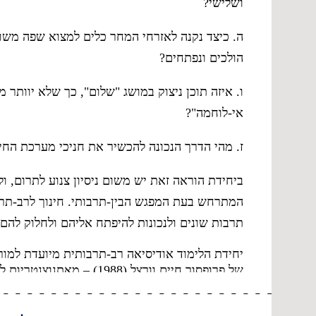
ושלישי?
ה. כיצד נקנה לאזרחי המחר כלים למצוא שפה משות
הולכים ונפתחים?
ו. איזה תוכן ניצוק במושג "שלום", כך שלא יוותר
אי-לוחמה"?
ז. מהי הדרך הנכונה להכשיר את חניכי מערכת החינ
ביחידת הוראה זאת יש משום ניסיון צנוע לתרום, 
המתרחש בעת המפגש הבין-תרבותי. חינוך לרב-תרבו
תרבות שונים ולנכונות להיפתח אליהם ולחלוק להם 
יחידת הלימוד אודיסיאה רב-תרבותית מיועדת למו
Multiculturalism. המודל מתאר רכישת גישה רב-תרבותית בשבעה שלבים.
מודל וורצל – שבעת השלבים לרכישת גישה רב-תרב