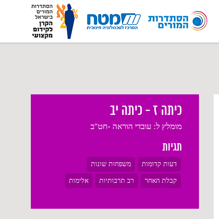
כיתה ז - כיתה יב
מומלץ ל:
עובדי הוראה -חט"ב
תגיות
דעות קדומות
משפחות שונות
קבלת האחר
רב תרבותיות
אלימות