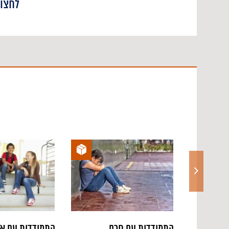
א. אתנוצנטריות – חד-תרבותיות
לחצו 
הפרט רואה בתרבותו תרבות אוניברסאלית, טובה ונכ
אחרים ושונים.
ב. מפגש בין-תרבותי
מפגש ראשוני נוצר בין פרטים בני תרבויות שונות וז
ג. קונפליקט בין-תרבותי
התנגשות נוצרת בין דפוסי תרבות שונים. המפגש בי
וקיטוב בין
הצדדים: "אנחנו" לעומת "הם". התגובות לקונפליקט 
התכחשות לתרבות
החדשה, התבדלות, השמצה, התנשאות ואלימות (ל
בין-תרבותי).
ד. התערבות חינוכית
אפיונה של התערבות חינוכית:
1. פיתוח מודעות עצמית
המפגש הבין-תרבותי משמש מחד גיסא גירוי לבחינה