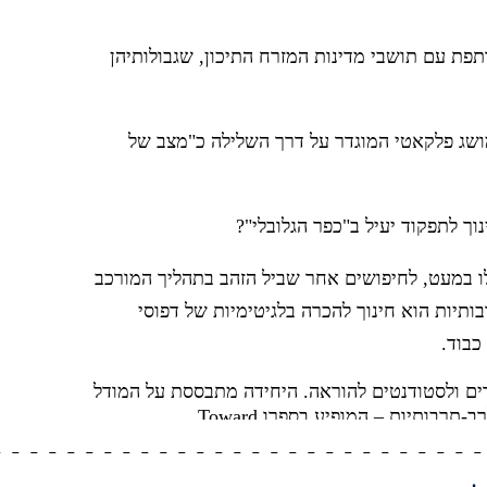
פת עם תושבי מדינות המזרח התיכון, שגבולותיהן
 מושג פלקאטי המוגדר על דרך השלילה כ"מצב של
וך לתפקוד יעיל ב"כפר הגלובלי"?
ולו במעט, לחיפושים אחר שביל הזהב בתהליך המורכב
תיות הוא חינוך להכרה בלגיטימיות של דפוסי
כבוד.
רים ולסטודנטים להוראה. היחידה מתבססת על המודל
של פרופסור חיים וורצל (1988) – מאתנוצנטריות לרב-תרבותיות – המופיע בספרו Toward
ותית