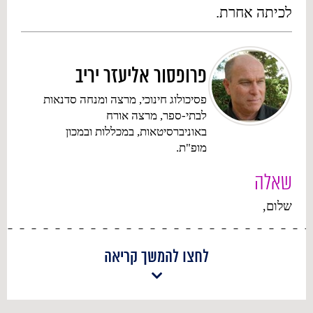
לכיתה אחרת.
פרופסור אליעזר יריב
פסיכולוג חינוכי, מרצה ומנחה סדנאות
לבתי-ספר, מרצה אורח
באוניברסיטאות, במכללות ובמכון
מופ"ת.
שאלה
שלום,
אחי בן 13, לומד בכיתה ח', אנחנו משפחה בת 6 ילדים
ואימנו עליה השלום נפטרה לפני שנה וחודש לאחר
לחצו להמשך קריאה
שסבלה ממחלת הסרטן.
מאז מותה אחי הידרדר בלימודים משמע- ציוניו ירדו
משמעותית הקושי שלו לקבל מרות גבר וההפרעות