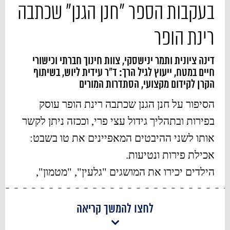
בעקבות הספר "חנן הגנן" שכתבה
רינת הופר
דינה ציונית ותמר ינישסקי, צוות חינוך חברתי וכישורי
חיים במטח, ייעוץ לגיל הרך: ד"ר עידית ליוש, בשיתוף
הקרן לקידום מקצועי, הסתדרות המורים
הסיפור על חנן הגנן שכתבה רינת הופר עוסק
בפירות ובתהליך גידול עצי פרי, וככזה ניתן לקשר
אותו לשני ההיבטים המאפיינים את טו בשבט:
אכילת פירות ונטיעות.
הילדים יכירו את המושגים "גלעין", "מטמון",
"אוצר" ו"יְקַר ערך" ויקשרו אליהם משמעויות
שבדרך כלל נלוות לרגש – כמו שמחה, המשכיות,
לחצו להמשך קריאה
צמיחה ותקווה.