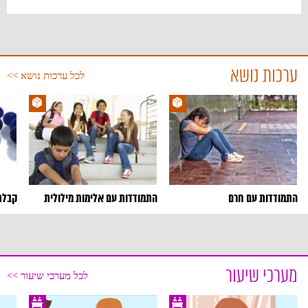
מצורפות כרטיסיות לפעילות.
ערכות נושא
לכל ערכות נושא >>
התמודדות עם חרם
התמודדות עם אלימות מילולית
קבלת
רקע
חז"ל קבעו את ט"ו בשבט כראש השנה לאילנות. במקורו
מערכי שיעור
היה תאריך זה מיועד לחקלאים, והוא שימש בסיס
לכל מערכי שיעור >>
לחישוב היבול השנתי של הפירות, לצורך הפרשת מַעֲשֵׂר