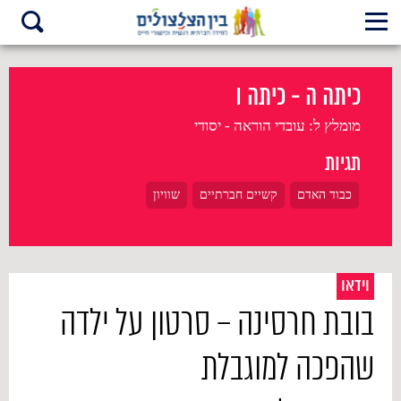
כיתה ה - כיתה ו
מומלץ ל:
עובדי הוראה - יסודי
תגיות
כבוד האדם
קשיים חברתיים
שוויון
וידאו
בובת חרסינה – סרטון על ילדה
שהפכה למוגבלת