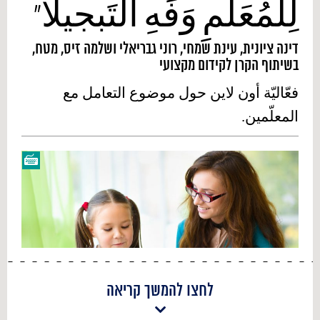
لِلمُعَلِّمِ وَفِّهِ التَبجيلا"
דינה ציונית, עינת שמחי, רוני גבריאלי ושלמה זיס, מטח,
בשיתוף הקרן לקידום מקצועי
فعّاليّة أون لاين حول موضوع التعامل مع
المعلّمين.
לחצו להמשך קריאה