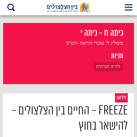
כיתה ח - כיתה י
מומלץ ל:
עובדי הוראה -חט"ב
תגיות
דחייה חברתית
וידאו
FREEZE – החיים בין הצלצולים –
להישאר בחוץ